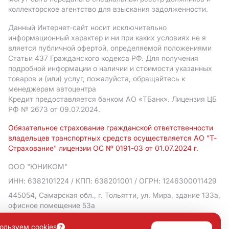
коллекторское агентство для взыскания задолженности.
Данный Интернет-сайт носит исключительно
информационный характер и ни при каких условиях не я
вляется публичной офертой, определяемой положениями
Статьи 437 Гражданского кодекса РФ. Для получения
подробной информации о наличии и стоимости указанных
товаров и (или) услуг, пожалуйста, обращайтесь к
менеджерам автоцентра
Кредит предоставляется банком АO «ТБанк».
Лицензия ЦБ
РФ № 2673 от 09.07.2024.
Обязательное страхование гражданской ответственности
владельцев транспортных средств осуществляется АО "Т-
Страхование" лицензии ОС № 0191-03 от 01.07.2024 г.
ООО "ЮНИКОМ"
ИНН: 6382101224
/ КПП: 638201001
/ ОГРН: 1246300011429
445054, Самарская обл., г. Тольятти, ул. Мира, здание 133а,
офисное помещение 53а
Политика в отношении обработки персональных данных
ользуем cookies