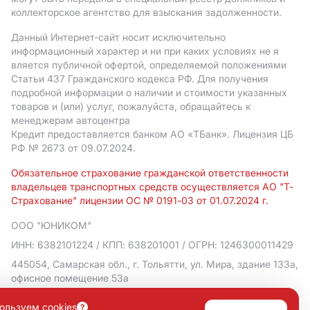
коллекторское агентство для взыскания задолженности.
Данный Интернет-сайт носит исключительно
информационный характер и ни при каких условиях не я
вляется публичной офертой, определяемой положениями
Статьи 437 Гражданского кодекса РФ. Для получения
подробной информации о наличии и стоимости указанных
товаров и (или) услуг, пожалуйста, обращайтесь к
менеджерам автоцентра
Кредит предоставляется банком АO «ТБанк».
Лицензия ЦБ
РФ № 2673 от 09.07.2024.
Обязательное страхование гражданской ответственности
владельцев транспортных средств осуществляется АО "Т-
Страхование" лицензии ОС № 0191-03 от 01.07.2024 г.
ООО "ЮНИКОМ"
ИНН: 6382101224
/ КПП: 638201001
/ ОГРН: 1246300011429
445054, Самарская обл., г. Тольятти, ул. Мира, здание 133а,
офисное помещение 53а
Политика в отношении обработки персональных данных
ользуем cookies