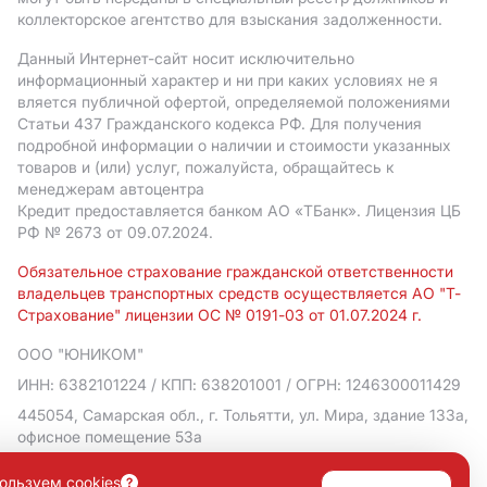
коллекторское агентство для взыскания задолженности.
Данный Интернет-сайт носит исключительно
информационный характер и ни при каких условиях не я
вляется публичной офертой, определяемой положениями
Статьи 437 Гражданского кодекса РФ. Для получения
подробной информации о наличии и стоимости указанных
товаров и (или) услуг, пожалуйста, обращайтесь к
менеджерам автоцентра
Кредит предоставляется банком АO «ТБанк».
Лицензия ЦБ
РФ № 2673 от 09.07.2024.
Обязательное страхование гражданской ответственности
владельцев транспортных средств осуществляется АО "Т-
Страхование" лицензии ОС № 0191-03 от 01.07.2024 г.
ООО "ЮНИКОМ"
ИНН: 6382101224
/ КПП: 638201001
/ ОГРН: 1246300011429
445054, Самарская обл., г. Тольятти, ул. Мира, здание 133а,
офисное помещение 53а
Политика в отношении обработки персональных данных
ользуем cookies