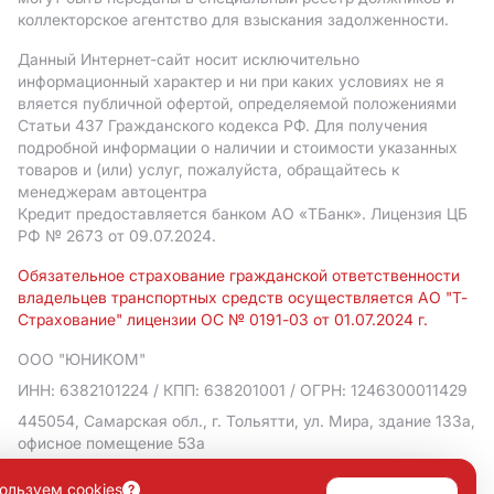
коллекторское агентство для взыскания задолженности.
Данный Интернет-сайт носит исключительно
информационный характер и ни при каких условиях не я
вляется публичной офертой, определяемой положениями
Статьи 437 Гражданского кодекса РФ. Для получения
подробной информации о наличии и стоимости указанных
товаров и (или) услуг, пожалуйста, обращайтесь к
менеджерам автоцентра
Кредит предоставляется банком АO «ТБанк».
Лицензия ЦБ
РФ № 2673 от 09.07.2024.
Обязательное страхование гражданской ответственности
владельцев транспортных средств осуществляется АО "Т-
Страхование" лицензии ОС № 0191-03 от 01.07.2024 г.
ООО "ЮНИКОМ"
ИНН: 6382101224
/ КПП: 638201001
/ ОГРН: 1246300011429
445054, Самарская обл., г. Тольятти, ул. Мира, здание 133а,
офисное помещение 53а
Политика в отношении обработки персональных данных
ользуем cookies