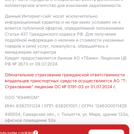
коллекторское агентство для взыскания задолженности.
Данный Интернет-сайт носит исключительно
информационный характер и ни при каких условиях не я
вляется публичной офертой, определяемой положениями
Статьи 437 Гражданского кодекса РФ. Для получения
подробной информации о наличии и стоимости указанных
товаров и (или) услуг, пожалуйста, обращайтесь к
менеджерам автоцентра
Кредит предоставляется банком АO «ТБанк».
Лицензия ЦБ
РФ № 2673 от 09.07.2024.
Обязательное страхование гражданской ответственности
владельцев транспортных средств осуществляется АО "Т-
Страхование" лицензии ОС № 0191-03 от 01.07.2024 г.
ООО "ЮНИКОМ"
ИНН: 6382101224
/ КПП: 638201001
/ ОГРН: 1246300011429
445054, Самарская обл., г. Тольятти, ул. Мира, здание 133а,
офисное помещение 53а
Политика в отношении обработки персональных данных
ользуем cookies