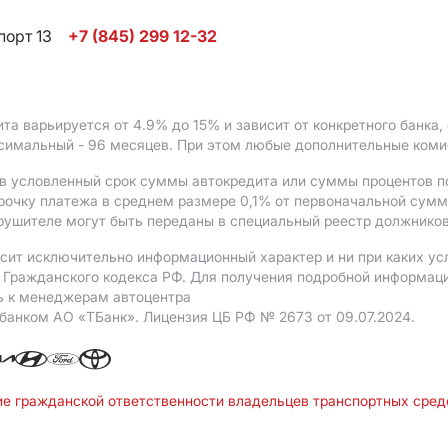
порт 13
+7 (845) 299 12-32
ита варьируется от 4.9%
до 15%
и зависит от конкретного банка
ксимальный - 96 месяцев. При этом любые дополнительные ком
в условленный срок суммы автокредита или суммы процентов по
рочку платежа в среднем размере 0,1% от первоначальной сум
рушителе могут быть переданы в специальный реестр должников
сит исключительно информационный характер и ни при каких ус
Гражданского кодекса РФ. Для получения подробной информации 
ь к менеджерам автоцентра
 банком АO «ТБанк».
Лицензия ЦБ РФ № 2673 от 09.07.2024.
ие гражданской ответственности владельцев транспортных сре