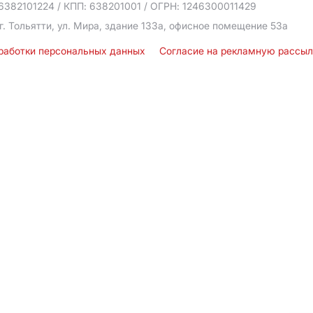
6382101224
/ КПП: 638201001
/ ОГРН: 1246300011429
г. Тольятти, ул. Мира, здание 133а, офисное помещение 53а
бработки персональных данных
Согласие на рекламную рассы