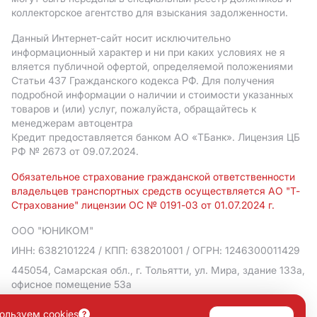
коллекторское агентство для взыскания задолженности.
Данный Интернет-сайт носит исключительно
информационный характер и ни при каких условиях не я
вляется публичной офертой, определяемой положениями
Статьи 437 Гражданского кодекса РФ. Для получения
подробной информации о наличии и стоимости указанных
товаров и (или) услуг, пожалуйста, обращайтесь к
менеджерам автоцентра
Кредит предоставляется банком АO «ТБанк».
Лицензия ЦБ
РФ № 2673 от 09.07.2024.
Обязательное страхование гражданской ответственности
владельцев транспортных средств осуществляется АО "Т-
Страхование" лицензии ОС № 0191-03 от 01.07.2024 г.
ООО "ЮНИКОМ"
ИНН: 6382101224
/ КПП: 638201001
/ ОГРН: 1246300011429
445054, Самарская обл., г. Тольятти, ул. Мира, здание 133а,
офисное помещение 53а
Политика в отношении обработки персональных данных
ользуем cookies