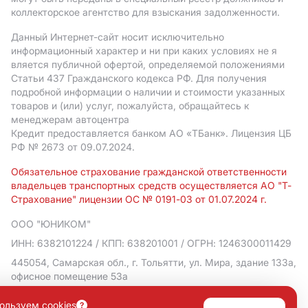
коллекторское агентство для взыскания задолженности.
Данный Интернет-сайт носит исключительно
информационный характер и ни при каких условиях не я
вляется публичной офертой, определяемой положениями
Статьи 437 Гражданского кодекса РФ. Для получения
подробной информации о наличии и стоимости указанных
товаров и (или) услуг, пожалуйста, обращайтесь к
менеджерам автоцентра
Кредит предоставляется банком АO «ТБанк».
Лицензия ЦБ
РФ № 2673 от 09.07.2024.
Обязательное страхование гражданской ответственности
владельцев транспортных средств осуществляется АО "Т-
Страхование" лицензии ОС № 0191-03 от 01.07.2024 г.
ООО "ЮНИКОМ"
ИНН: 6382101224
/ КПП: 638201001
/ ОГРН: 1246300011429
445054, Самарская обл., г. Тольятти, ул. Мира, здание 133а,
офисное помещение 53а
Политика в отношении обработки персональных данных
ользуем cookies