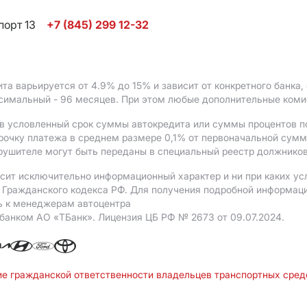
порт 13
+7 (845) 299 12-32
ита варьируется от 4.9%
до 15%
и зависит от конкретного банка
ксимальный - 96 месяцев. При этом любые дополнительные ком
в условленный срок суммы автокредита или суммы процентов по
рочку платежа в среднем размере 0,1% от первоначальной сум
рушителе могут быть переданы в специальный реестр должников
сит исключительно информационный характер и ни при каких ус
Гражданского кодекса РФ. Для получения подробной информации 
ь к менеджерам автоцентра
 банком АO «ТБанк».
Лицензия ЦБ РФ № 2673 от 09.07.2024.
ие гражданской ответственности владельцев транспортных сре