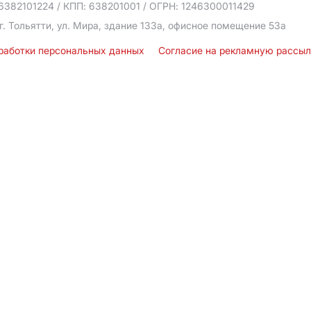
6382101224
/ КПП: 638201001
/ ОГРН: 1246300011429
г. Тольятти, ул. Мира, здание 133а, офисное помещение 53а
бработки персональных данных
Согласие на рекламную рассы