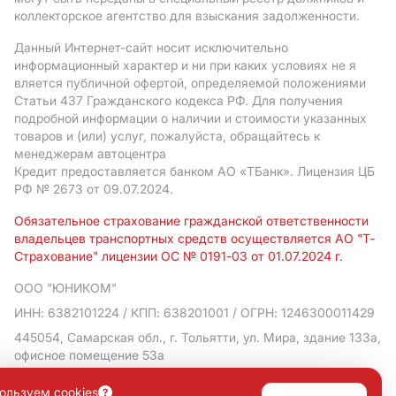
коллекторское агентство для взыскания задолженности.
Данный Интернет-сайт носит исключительно
информационный характер и ни при каких условиях не я
вляется публичной офертой, определяемой положениями
Статьи 437 Гражданского кодекса РФ. Для получения
подробной информации о наличии и стоимости указанных
товаров и (или) услуг, пожалуйста, обращайтесь к
менеджерам автоцентра
Кредит предоставляется банком АO «ТБанк».
Лицензия ЦБ
РФ № 2673 от 09.07.2024.
Обязательное страхование гражданской ответственности
владельцев транспортных средств осуществляется АО "Т-
Страхование" лицензии ОС № 0191-03 от 01.07.2024 г.
ООО "ЮНИКОМ"
ИНН: 6382101224
/ КПП: 638201001
/ ОГРН: 1246300011429
445054, Самарская обл., г. Тольятти, ул. Мира, здание 133а,
офисное помещение 53а
Политика в отношении обработки персональных данных
ользуем cookies