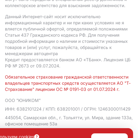
коллекторское агентство для взыскания задолженности.
Данный Интернет-сайт носит исключительно
информационный характер и ни при каких условиях не я
вляется публичной офертой, определяемой положениями
Статьи 437 Гражданского кодекса РФ. Для получения
подробной информации о наличии и стоимости указанных
товаров и (или) услуг, пожалуйста, обращайтесь к
менеджерам автоцентра
Кредит предоставляется банком АO «ТБанк».
Лицензия ЦБ
РФ № 2673 от 09.07.2024.
Обязательное страхование гражданской ответственности
владельцев транспортных средств осуществляется АО "Т-
Страхование" лицензии ОС № 0191-03 от 01.07.2024 г.
ООО "ЮНИКОМ"
ИНН: 6382101224
/ КПП: 638201001
/ ОГРН: 1246300011429
445054, Самарская обл., г. Тольятти, ул. Мира, здание 133а,
офисное помещение 53а
Политика в отношении обработки персональных данных
ользуем cookies