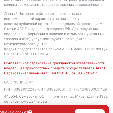
коллекторское агентство для взыскания задолженности.
Данный Интернет-сайт носит исключительно
информационный характер и ни при каких условиях не я
вляется публичной офертой, определяемой положениями
Статьи 437 Гражданского кодекса РФ. Для получения
подробной информации о наличии и стоимости указанных
товаров и (или) услуг, пожалуйста, обращайтесь к
менеджерам автоцентра
Кредит предоставляется банком АO «ТБанк».
Лицензия ЦБ
РФ № 2673 от 09.07.2024.
Обязательное страхование гражданской ответственности
владельцев транспортных средств осуществляется АО "Т-
Страхование" лицензии ОС № 0191-03 от 01.07.2024 г.
ООО "ЮНИКОМ"
ИНН: 6382101224
/ КПП: 638201001
/ ОГРН: 1246300011429
445054, Самарская обл., г. Тольятти, ул. Мира, здание 133а,
офисное помещение 53а
Политика в отношении обработки персональных данных
ользуем cookies