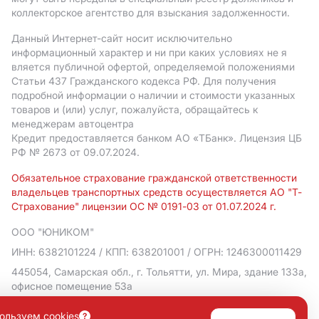
коллекторское агентство для взыскания задолженности.
Данный Интернет-сайт носит исключительно
информационный характер и ни при каких условиях не я
вляется публичной офертой, определяемой положениями
Статьи 437 Гражданского кодекса РФ. Для получения
подробной информации о наличии и стоимости указанных
товаров и (или) услуг, пожалуйста, обращайтесь к
менеджерам автоцентра
Кредит предоставляется банком АO «ТБанк».
Лицензия ЦБ
РФ № 2673 от 09.07.2024.
Обязательное страхование гражданской ответственности
владельцев транспортных средств осуществляется АО "Т-
Страхование" лицензии ОС № 0191-03 от 01.07.2024 г.
ООО "ЮНИКОМ"
ИНН: 6382101224
/ КПП: 638201001
/ ОГРН: 1246300011429
445054, Самарская обл., г. Тольятти, ул. Мира, здание 133а,
офисное помещение 53а
Политика в отношении обработки персональных данных
ользуем cookies