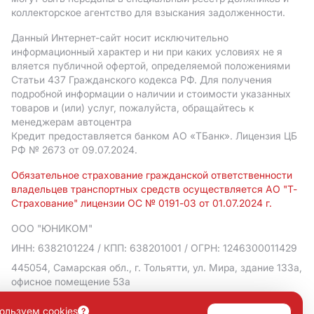
коллекторское агентство для взыскания задолженности.
Данный Интернет-сайт носит исключительно
информационный характер и ни при каких условиях не я
вляется публичной офертой, определяемой положениями
Статьи 437 Гражданского кодекса РФ. Для получения
подробной информации о наличии и стоимости указанных
товаров и (или) услуг, пожалуйста, обращайтесь к
менеджерам автоцентра
Кредит предоставляется банком АO «ТБанк».
Лицензия ЦБ
РФ № 2673 от 09.07.2024.
Обязательное страхование гражданской ответственности
владельцев транспортных средств осуществляется АО "Т-
Страхование" лицензии ОС № 0191-03 от 01.07.2024 г.
ООО "ЮНИКОМ"
ИНН: 6382101224
/ КПП: 638201001
/ ОГРН: 1246300011429
445054, Самарская обл., г. Тольятти, ул. Мира, здание 133а,
офисное помещение 53а
Политика в отношении обработки персональных данных
ользуем cookies