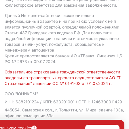
коллекторское агентство для взыскания задолженности.
Данный Интернет-сайт носит исключительно
информационный характер и ни при каких условиях не я
вляется публичной офертой, определяемой положениями
Статьи 437 Гражданского кодекса РФ. Для получения
подробной информации о наличии и стоимости указанных
товаров и (или) услуг, пожалуйста, обращайтесь к
менеджерам автоцентра
Кредит предоставляется банком АO «ТБанк».
Лицензия ЦБ
РФ № 2673 от 09.07.2024.
Обязательное страхование гражданской ответственности
владельцев транспортных средств осуществляется АО "Т-
Страхование" лицензии ОС № 0191-03 от 01.07.2024 г.
ООО "ЮНИКОМ"
ИНН: 6382101224
/ КПП: 638201001
/ ОГРН: 1246300011429
445054, Самарская обл., г. Тольятти, ул. Мира, здание 133а,
офисное помещение 53а
Политика в отношении обработки персональных данных
ользуем cookies