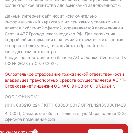
коллекторское агентство для взыскания задолженности.
Данный Интернет-сайт носит исключительно
информационный характер и ни при каких условиях не я
вляется публичной офертой, определяемой положениями
Статьи 437 Гражданского кодекса РФ. Для получения
подробной информации о наличии и стоимости указанных
товаров и (или) услуг, пожалуйста, обращайтесь к
менеджерам автоцентра
Кредит предоставляется банком АO «ТБанк».
Лицензия ЦБ
РФ № 2673 от 09.07.2024.
Обязательное страхование гражданской ответственности
владельцев транспортных средств осуществляется АО "Т-
Страхование" лицензии ОС № 0191-03 от 01.07.2024 г.
ООО "ЮНИКОМ"
ИНН: 6382101224
/ КПП: 638201001
/ ОГРН: 1246300011429
445054, Самарская обл., г. Тольятти, ул. Мира, здание 133а,
офисное помещение 53а
Политика в отношении обработки персональных данных
ользуем cookies