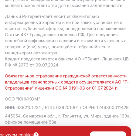
коллекторское агентство для взыскания задолженности.
Данный Интернет-сайт носит исключительно
информационный характер и ни при каких условиях не я
вляется публичной офертой, определяемой положениями
Статьи 437 Гражданского кодекса РФ. Для получения
подробной информации о наличии и стоимости указанных
товаров и (или) услуг, пожалуйста, обращайтесь к
менеджерам автоцентра
Кредит предоставляется банком АO «ТБанк».
Лицензия ЦБ
РФ № 2673 от 09.07.2024.
Обязательное страхование гражданской ответственности
владельцев транспортных средств осуществляется АО "Т-
Страхование" лицензии ОС № 0191-03 от 01.07.2024 г.
ООО "ЮНИКОМ"
ИНН: 6382101224
/ КПП: 638201001
/ ОГРН: 1246300011429
445054, Самарская обл., г. Тольятти, ул. Мира, здание 133а,
офисное помещение 53а
Политика в отношении обработки персональных данных
ользуем cookies