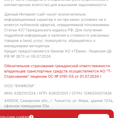
коллекторское агентство для взыскания задолженности.
Данный Интернет-сайт носит исключительно
информационный характер и ни при каких условиях не я
вляется публичной офертой, определяемой положениями
Статьи 437 Гражданского кодекса РФ. Для получения
подробной информации о наличии и стоимости указанных
товаров и (или) услуг, пожалуйста, обращайтесь к
менеджерам автоцентра
Кредит предоставляется банком АO «ТБанк».
Лицензия ЦБ
РФ № 2673 от 09.07.2024.
Обязательное страхование гражданской ответственности
владельцев транспортных средств осуществляется АО "Т-
Страхование" лицензии ОС № 0191-03 от 01.07.2024 г.
ООО "ЮНИКОМ"
ИНН: 6382101224
/ КПП: 638201001
/ ОГРН: 1246300011429
445054, Самарская обл., г. Тольятти, ул. Мира, здание 133а,
офисное помещение 53а
Политика в отношении обработки персональных данных
ользуем cookies