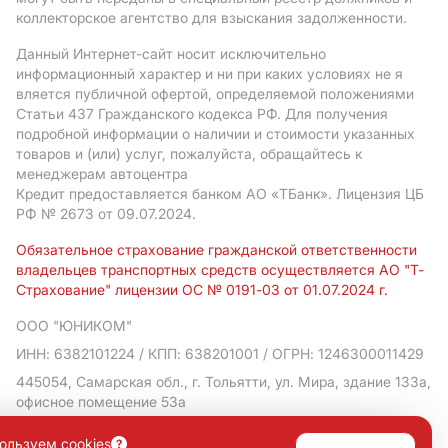
коллекторское агентство для взыскания задолженности.
Данный Интернет-сайт носит исключительно
информационный характер и ни при каких условиях не я
вляется публичной офертой, определяемой положениями
Статьи 437 Гражданского кодекса РФ. Для получения
подробной информации о наличии и стоимости указанных
товаров и (или) услуг, пожалуйста, обращайтесь к
менеджерам автоцентра
Кредит предоставляется банком АO «ТБанк».
Лицензия ЦБ
РФ № 2673 от 09.07.2024.
Обязательное страхование гражданской ответственности
владельцев транспортных средств осуществляется АО "Т-
Страхование" лицензии ОС № 0191-03 от 01.07.2024 г.
ООО "ЮНИКОМ"
ИНН: 6382101224
/ КПП: 638201001
/ ОГРН: 1246300011429
445054, Самарская обл., г. Тольятти, ул. Мира, здание 133а,
офисное помещение 53а
Политика в отношении обработки персональных данных
ользуем cookies