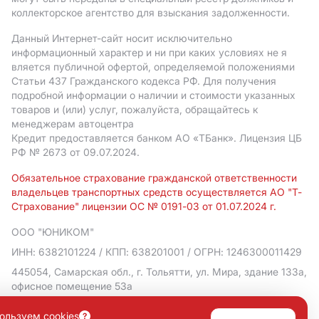
коллекторское агентство для взыскания задолженности.
Данный Интернет-сайт носит исключительно
информационный характер и ни при каких условиях не я
вляется публичной офертой, определяемой положениями
Статьи 437 Гражданского кодекса РФ. Для получения
подробной информации о наличии и стоимости указанных
товаров и (или) услуг, пожалуйста, обращайтесь к
менеджерам автоцентра
Кредит предоставляется банком АO «ТБанк».
Лицензия ЦБ
РФ № 2673 от 09.07.2024.
Обязательное страхование гражданской ответственности
владельцев транспортных средств осуществляется АО "Т-
Страхование" лицензии ОС № 0191-03 от 01.07.2024 г.
ООО "ЮНИКОМ"
ИНН: 6382101224
/ КПП: 638201001
/ ОГРН: 1246300011429
445054, Самарская обл., г. Тольятти, ул. Мира, здание 133а,
офисное помещение 53а
Политика в отношении обработки персональных данных
ользуем cookies