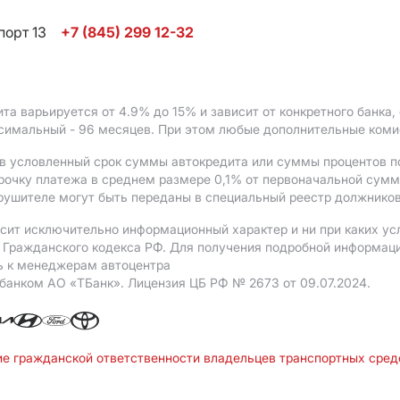
порт 13
+7 (845) 299 12-32
ита варьируется от 4.9%
до 15%
и зависит от конкретного банка
ксимальный - 96 месяцев. При этом любые дополнительные ком
в условленный срок суммы автокредита или суммы процентов по
рочку платежа в среднем размере 0,1% от первоначальной сум
рушителе могут быть переданы в специальный реестр должников
сит исключительно информационный характер и ни при каких ус
Гражданского кодекса РФ. Для получения подробной информации 
ь к менеджерам автоцентра
 банком АO «ТБанк».
Лицензия ЦБ РФ № 2673 от 09.07.2024.
ие гражданской ответственности владельцев транспортных сре