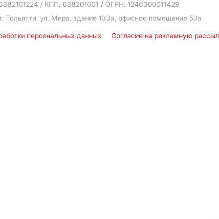
6382101224
/ КПП: 638201001
/ ОГРН: 1246300011429
г. Тольятти, ул. Мира, здание 133а, офисное помещение 53а
бработки персональных данных
Согласие на рекламную рассы