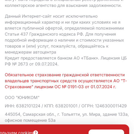
коллекторское агентство для взыскания задолженности.
Данный Интернет-сайт носит исключительно
информационный характер и ни при каких условиях не я
вляется публичной офертой, определяемой положениями
Статьи 437 Гражданского кодекса РФ. Для получения
подробной информации о наличии и стоимости указанных
товаров и (или) услуг, пожалуйста, обращайтесь к
менеджерам автоцентра
Кредит предоставляется банком АO «ТБанк».
Лицензия ЦБ
РФ № 2673 от 09.07.2024.
Обязательное страхование гражданской ответственности
владельцев транспортных средств осуществляется АО "Т-
Страхование" лицензии ОС № 0191-03 от 01.07.2024 г.
ООО "ЮНИКОМ"
ИНН: 6382101224
/ КПП: 638201001
/ ОГРН: 1246300011429
445054, Самарская обл., г. Тольятти, ул. Мира, здание 133а,
офисное помещение 53а
Политика в отношении обработки персональных данных
ользуем cookies